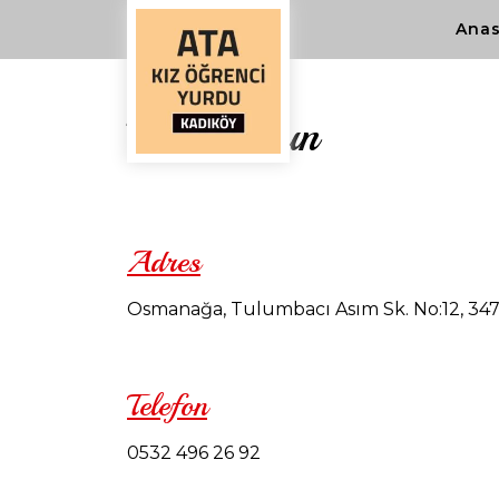
Anas
Bize Ulaşın
Adres
Osmanağa, Tulumbacı Asım Sk. No:12, 347
Telefon
0532 496 26 92