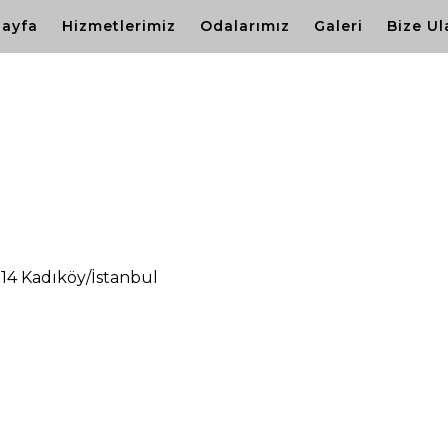
ayfa
Hizmetlerimiz
Odalarımız
Galeri
Bize Ul
14 Kadıköy/İstanbul